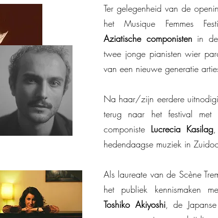
Ter gelegenheid van de op
Ter gelegenheid van de openin
brengt het Musique Femmes F
het Musique Femmes Fes
Aziatische componisten
Aziatische componisten
in de 
in de
twee jonge pianisten wier par
twee jonge pianisten wier par
van een nieuwe generatie arti
van een nieuwe generatie artie
Na haar/zijn eerdere uitno
Na haar/zijn eerdere uitnodig
Ernur terug naar het festival 
terug naar het festival met
componiste
componiste
Lucrecia Kasilag
Lucrecia Kasilag
,
hedendaagse muziek in Zuido
hedendaagse muziek in Zuidoo
Als laureate van de Scène 
Als laureate van de Scène Tr
Vew het publiek kennismaken
het publiek kennismaken m
Toshiko Akiyoshi
Toshiko Akiyoshi
, de Japanse
, de Japanse