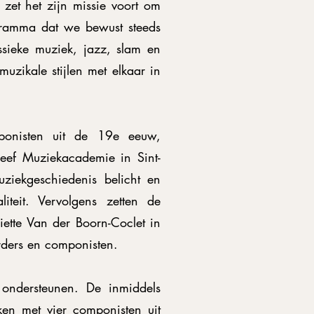
 zet het zijn missie voort om
gramma dat we bewust steeds
ssieke muziek, jazz, slam en
uzikale stijlen met elkaar in
mponisten uit de 19e eeuw,
eef Muziekacademie in Sint-
ziekgeschiedenis belicht en
teit. Vervolgens zetten de
iette Van der Boorn-Coclet in
erders en componisten.
 ondersteunen. De inmiddels
ken met vier componisten uit