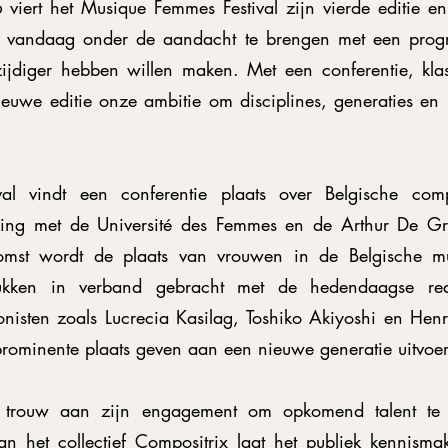
iert het Musique Femmes Festival zijn vierde editie en
n vandaag onder de aandacht te brengen met een pro
zijdiger hebben willen maken. Met een conferentie, kla
euwe editie onze ambitie om disciplines, generaties en m
val vindt een conferentie plaats over Belgische co
ing met de Université des Femmes en de Arthur De Gr
nkomst wordt de plaats van vrouwen in de Belgische mu
tukken in verband gebracht met de hedendaagse reali
onisten zoals Lucrecia Kasilag, Toshiko Akiyoshi en Henr
n prominente plaats geven aan een nieuwe generatie uitvo
ien trouw aan zijn engagement om opkomend talent te
n het collectief Compositrix laat het publiek kennisma