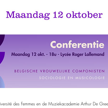
Maandag 12 oktober
versité des Femmes en de Muziekacademie Arthur De Greef 