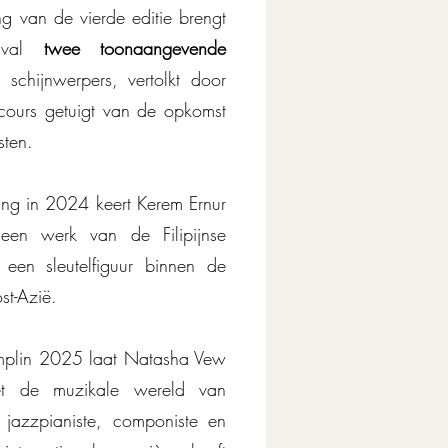
ening van de vierde editie
g van de vierde editie brengt
estival
tival
twee toonaangevende
twee toonaangevende
schijnwerpers, vertolkt door
 schijnwerpers, vertolkt door
cours getuigt van de opkomst
cours getuigt van de opkomst
esten.
sten.
diging in 2024 keert Kerem
ing in 2024 keert Kerem Ernur
met een werk van de Filipijnse
 een werk van de Filipijnse
 een sleutelfiguur binnen de
, een sleutelfiguur binnen de
ost-Azië.
st-Azië.
Tremplin 2025 laat Natasha
emplin 2025 laat Natasha Vew
 met de muzikale wereld van
et de muzikale wereld van
 jazzpianiste, componiste en
 jazzpianiste, componiste en