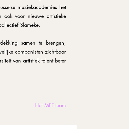
russelse muziekacademies het
h ook voor nieuwe artistieke
ollectief Slameke.
ntdekking samen te brengen,
welijke componisten zichtbaar
it van artistiek talent beter
Het MFF-team