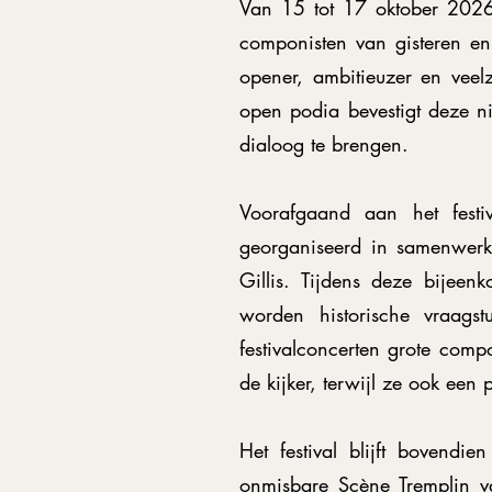
Van 15 tot 17 oktober 2026 v
componisten van gisteren e
opener, ambitieuzer en veel
open podia bevestigt deze ni
dialoog te brengen.
Voorafgaand aan het festi
georganiseerd in samenwerk
Gillis. Tijdens deze bijee
worden historische vraags
festivalconcerten grote comp
de kijker, terwijl ze ook ee
Het festival blijft bovend
onmisbare Scène Tremplin va